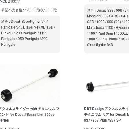
*MCDBT0077
希望小売価格 : 17,600円(税1,600円)
適合 : Ducati 999 / 998 / 74
Monster 696 / S4RS / S4R (-
適合 : Ducati Streetfighter V4 /
S2R / 1000 / 900 ('02) / 400
Panigale V4 / Diavel V4 / XDiavel /
Multistrada 1100 / Hyperm
Diavel / 1299 Panigale / 1199
1100 / Paul Smart 1000LE 
Panigale / 959 Panigale / 899
1000 / GT / MH900e / SS / 
Panigale
Streetfighter 848
アクスルスライダー with チタニウム フ
DBT Design アクスルスライダ
ロント for Ducati Scrambler 800cc
チタニウム リア for Ducati M
Series
937 / 937 Plus / 937 SP
*MCDBT0110
*MCDBT0207