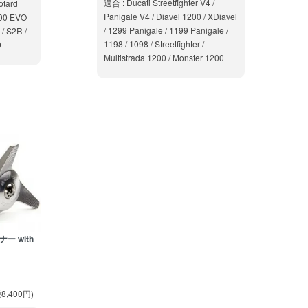
適合 : Ducati Streetfighter V4 /
otard
Panigale V4 / Diavel 1200 / XDiavel
1100 EVO
/ 1299 Panigale / 1199 Panigale /
/ S2R /
1198 / 1098 / Streetfighter /
0
Multistrada 1200 / Monster 1200
ー with
8,400円)