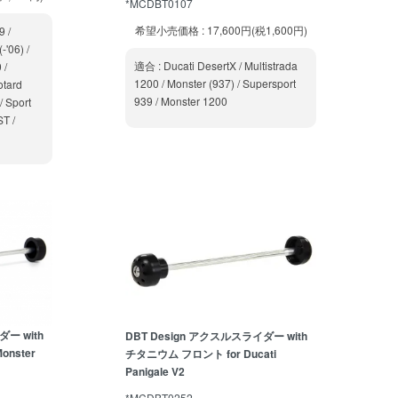
*MCDBT0107
希望小売価格 : 17,600円(税1,600円)
9 /
'06) /
適合 : Ducati DesertX / Multistrada
 /
1200 / Monster (937) / Supersport
otard
939 / Monster 1200
/ Sport
ST /
ー with
DBT Design アクスルスライダー with
onster
チタニウム フロント for Ducati
Panigale V2
*MCDBT0252