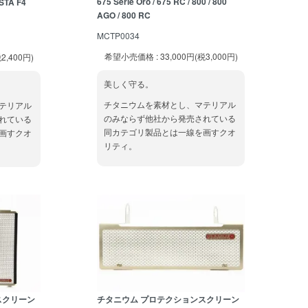
675 Serie Oro / 675 RC / 800 / 800
TA F4
AGO / 800 RC
MCTP0034
希望小売価格 : 33,000円(税3,000円)
2,400円)
美しく守る。
チタニウムを素材とし、マテリアル
テリアル
のみならず他社から発売されている
れている
同カテゴリ製品とは一線を画すクオ
画すクオ
リティ。
スクリーン
チタニウム プロテクションスクリーン