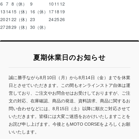
6
7
8
（休）
9
10
11
12
13
14
15
（休）
16
（休）
17
18
19
20
21
22
（休）
23
24
25
26
27
28
29
（休）
30
（休）
夏期休業日のお知らせ
誠に勝手ながら8月10日（月）から8月14日（金）までを休業
日とさせていただきます。この間もオンラインストア自体は運
営しており、ご注文やお問合せはお受けしておりますが、ご注
文の対応、在庫確認、商品の発送、資料請求、商品に関するお
問い合わせなどには、8月15日（土）以降に順次ご対応させて
いただきます。皆様には大変ご迷惑をおかけいたしますことを
お詫び申し上げます。今後ともMOTO CORSEをよろしくお願
いいたします。