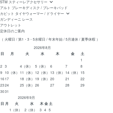
STM スティーレアクセサリー
アルト ブレーキディスク / ブレーキパッド
カピット タイヤウォーマー / ドライヤー
ガンディーニ レース
アウトレット
定休日のご案内
（ 火曜日 / 第1・3・5水曜日 / 年末年始 / 5月連休 / 夏季休暇 ）
2026年8月
日
月
火
水
木
金
土
1
2
3
4
（休）
5
（休）
6
7
8
9
10
（休）
11
（休）
12
（休）
13
（休）
14
（休）
15
16
17
18
（休）
19
（休）
20
21
22
23
24
25
（休）
26
27
28
29
30
31
2026年9月
日
月
火
水
木
金
土
1
（休）
2
（休）
3
4
5