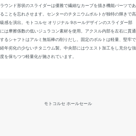
ラウンド形状のスライダーは優雅で繊細なカーブを描き機能パーツであ
ることを忘れさせます。センターのチタニウムボルトが独特の輝きで高
級感を演出。モトコルセ オリジナル 9ホールデザインのスライダー部
には摩擦係数の低いジュラコン素材を使用。アクスル内部を左右に貫通
するシャフトはアルミ無垢棒の削りだし。固定のボルトは軽量、堅牢で
経年劣化の少ないチタニウム製。中央部にはウエスト加工をし充分な強
度を保ちつつ軽量化が施されています。
モトコルセ ホールセール