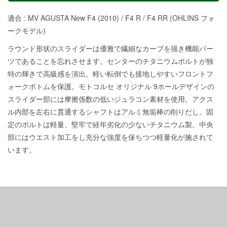
適合 : MV AGUSTA New F4 (2010) / F4 R / F4 RR (OHLINS フォ
ークモデル)
ラウンド形状のスライダーは優雅で繊細なカーブを描き機能パー
ツであることを忘れさせます。センターのチタニウムボルトが独
特の輝きで高級感を演出。軽い転倒でも接地しやすいフロントフ
ォークボトムを保護。モトコルセ オリジナル 9ホールデザインの
スライダー部には摩擦係数の低いジュラコン素材を使用。アクス
ル内部を左右に貫通するシャフトはアルミ無垢棒の削りだし。固
定のボルトは軽量、堅牢で経年劣化の少ないチタニウム製。中央
部にはウエスト加工をし充分な強度を保ちつつ軽量化が施されて
います。