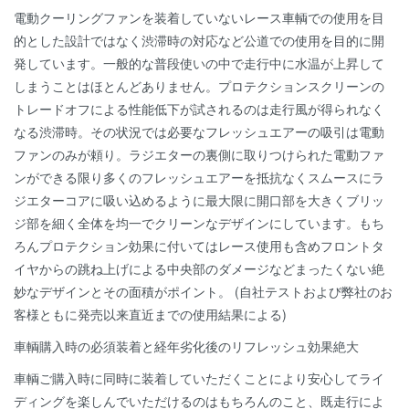
電動クーリングファンを装着していないレース車輌での使用を目
的とした設計ではなく渋滞時の対応など公道での使用を目的に開
発しています。一般的な普段使いの中で走行中に水温が上昇して
しまうことはほとんどありません。プロテクションスクリーンの
トレードオフによる性能低下が試されるのは走行風が得られなく
なる渋滞時。その状況では必要なフレッシュエアーの吸引は電動
ファンのみが頼り。ラジエターの裏側に取りつけられた電動ファ
ンができる限り多くのフレッシュエアーを抵抗なくスムースにラ
ジエターコアに吸い込めるように最大限に開口部を大きくブリッ
ジ部を細く全体を均一でクリーンなデザインにしています。もち
ろんプロテクション効果に付いてはレース使用も含めフロントタ
イヤからの跳ね上げによる中央部のダメージなどまったくない絶
妙なデザインとその面積がポイント。 (自社テストおよび弊社のお
客様ともに発売以来直近までの使用結果による)
車輌購入時の必須装着と経年劣化後のリフレッシュ効果絶大
車輌ご購入時に同時に装着していただくことにより安心してライ
ディングを楽しんでいただけるのはもちろんのこと、既走行によ